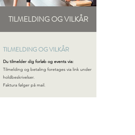
TILMELDING OG VILKÅR
TILMELDING OG VILKÅR
Du tilmelder dig forløb og events via:
Tilmelding og betaling foretages via link under
holdbeskrivelser.
Faktura følger på mail.
Tilmelding til holdforløb og drop in er
bindende og betaling kan ikke refunderes. Hvis
du er forhindret, er du velkommen til, at give
pladsen til en anden. Pladsen kan hverken
refunderes eller flyttes til senere forløb.