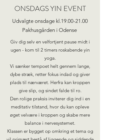
ONSDAGS YIN EVENT
Udvalgte onsdage kl.19.00-21.00
Pakhusgården i Odense
Giv dig selv en velfortjent pause midt i
ugen - kom til 2 timers roskabende yin
yoga.
Vi sænker tempoet helt gennem lange,
dybe stræk, retter fokus indad og giver
plads til nærværet. Herfra kan kroppen
give slip, og sindet falde til ro.
Den rolige praksis inviterer dig ind i en
meditativ tilstand, hvor du kan opleve
øget velvære i kroppen og skabe mere
balance i nervesystemet.
Klassen er bygget op omkring et tema og
vil primært bestå af liggende og siddende