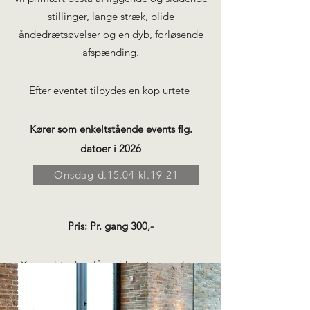
stillinger, lange stræk, blide
åndedrætsøvelser og en dyb, forløsende
afspænding.
Efter eventet tilbydes en kop urtete ​
Kører som enkeltstående events flg.
datoer i 2026
Onsdag d.15.04 kl.19-21
Pris: Pr. gang 300,-​
Yogaudstyr kan lånes i huset, men du er
også velkommen til at medbringe dit
eget.